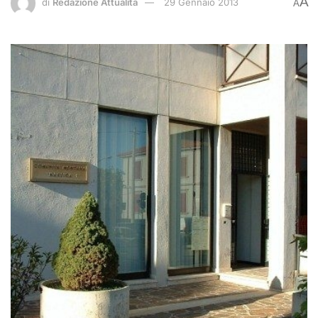
A
di
Redazione Attualità
29 Gennaio 2013
A