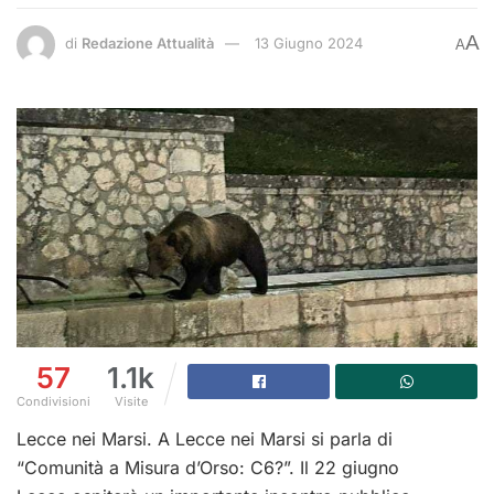
A
di
Redazione Attualità
13 Giugno 2024
A
57
1.1k
Condivisioni
Visite
Lecce nei Marsi. A Lecce nei Marsi si parla di
“Comunità a Misura d’Orso: C6?”. Il 22 giugno