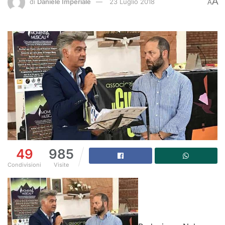
A
di
Daniele Imperiale
23 Luglio 2018
A
49
985
Condivisioni
Visite