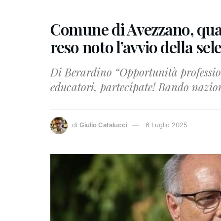
Comune di Avezzano, quatt
reso noto l’avvio della sel
Di Berardino “Opportunità profession
educatori, partecipate! Bando nazion
di
Giulio Catalucci
6 Luglio 2025