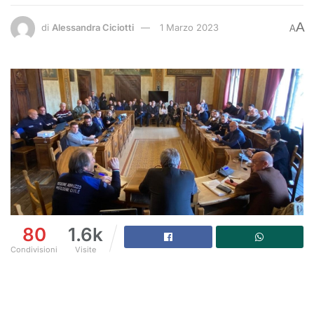
A
di
Alessandra Ciciotti
1 Marzo 2023
A
80
1.6k
Condivisioni
Visite