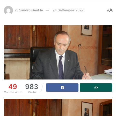
A
di
Sandro Gentile
24 Settembre 2022
A
49
983
Condivisioni
Visite