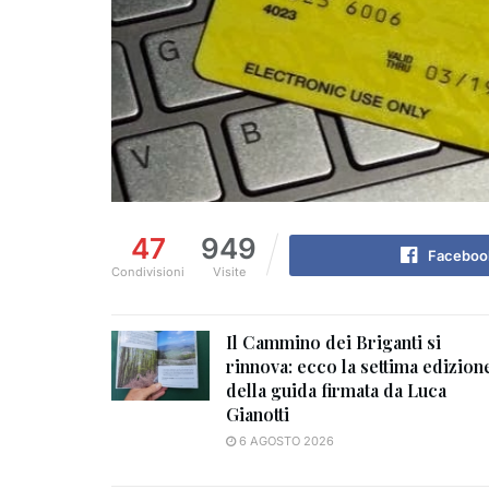
47
949
Faceboo
Condivisioni
Visite
Il Cammino dei Briganti si
rinnova: ecco la settima edizion
della guida firmata da Luca
Gianotti
6 AGOSTO 2026