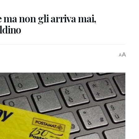
ma non gli arriva mai,
aldino
A
A