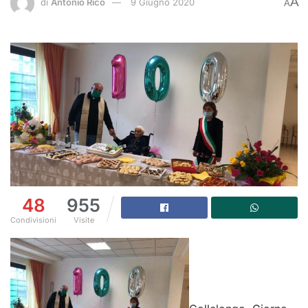
A
di
Antonio Rico
9 Giugno 2020
A
48
955
Condivisioni
Visite