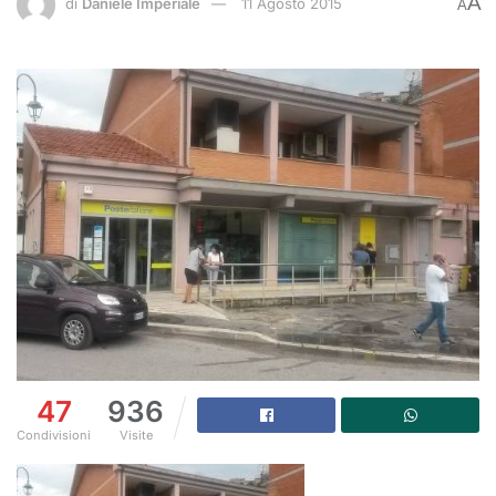
A
di
Daniele Imperiale
11 Agosto 2015
A
47
936
Condivisioni
Visite