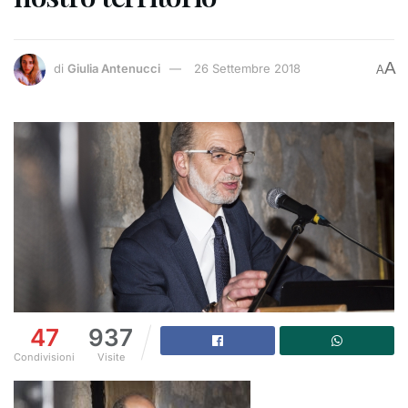
A
di
Giulia Antenucci
26 Settembre 2018
A
47
937
Condivisioni
Visite