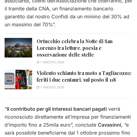
associandi, clienti dell’Associazione che otterranno, per
il tramite della CNA, un finanziamento bancario
garantito dal nostro Confidi da un minimo del 30% ad
un massimo del 70%”.
Ortucchio celebra la Notte di San
Lorenzo tra letture, poesia e
osservazione delle stelle
7 AGOSTO 2026
Violento schianto tra moto a Tagliacozzo:
feriti i due centauri, sul posto il 118
7 AGOSTO 2026
“
Il contributo per gli interessi bancari pagati
verrà
riconosciuto direttamente all’impresa per finanziamenti
d’importo fino a 25mila euro”, conclude
Cavasinni
, “e
sarà possibile beneficiarne dal 1 ottobre prossimo fino