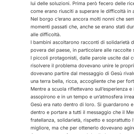
lui delle soluzioni. Prima però fecero delle r
come erano riusciti a superare le difficoltà in al
Nel borgo c’erano ancora molti nonni che sent
momenti passati che, anche se erano stati duri,
alle difficoltà.
I bambini ascoltarono racconti di solidarietà di
povera del paese, in particolare alle raccolte 
I piccoli protagonisti, dalle parole uscite dal
risolvere il problema dovevano unire le propr
dovevano partire dal messaggio di Gesù rival
una terra bella, ricca, accogliente che per fo
Mentre a scuola riflettevano sull’esperienza e
assopirono e in un tempo e un’atmosfera irreal
Gesù era nato dentro di loro. Si guardarono
dentro e portare a tutti il messaggio che il M
fratellanza, solidarietà, rispetto e soprattu
migliore, ma che per ottenerlo dovevano agir