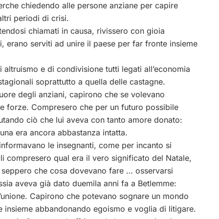
icerche chiedendo alle persone anziane per capire
tri periodi di crisi.
endosi chiamati in causa, rivissero con gioia
 erano serviti ad unire il paese per far fronte insieme
 altruismo e di condivisione tutti legati all’economia
stagionali soprattutto a quella delle castagne.
 cuore degli anziani, capirono che se volevano
ie forze. Compresero che per un futuro possibile
utando ciò che lui aveva con tanto amore donato:
rtuna era ancora abbastanza intatta.
 informavano le insegnanti, come per incanto si
i compresero qual era il vero significato del Natale,
 e seppero che cosa dovevano fare … osservarsi
essia aveva già dato duemila anni fa a Betlemme:
tto l’unione. Capirono che potevano sognare un mondo
e insieme abbandonando egoismo e voglia di litigare.