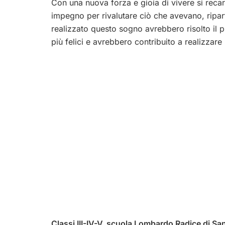
Con una nuova forza e gioia di vivere si reca
impegno per rivalutare ciò che avevano, ripa
realizzato questo sogno avrebbero risolto il p
più felici e avrebbero contribuito a realizza
Classi III-IV-V, scuola Lombardo Radice di Sa