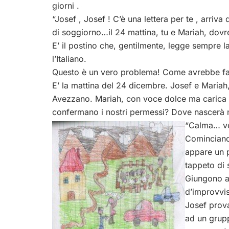
giorni .
“Josef , Josef ! C’è una lettera per te , arri
di soggiorno…il 24 mattina, tu e Mariah, dovr
E’ il postino che, gentilmente, legge sempre
l’Italiano.
Questo è un vero problema! Come avrebbe fatt
E’ la mattina del 24 dicembre. Josef e Mariah, 
Avezzano. Mariah, con voce dolce ma carica 
confermano i nostri permessi? Dove nascerà n
“Calma… ve
Cominciano 
appare un 
tappeto di s
Giungono a
d’improvvis
Josef prova
ad un grupp