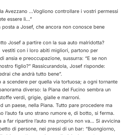
va da Avezzano …Vogliono controllare i vostri permessi
ete essere lì…”
 la posta a Josef, che ancora non conosce bene
o Josef a partire con la sua auto malridotta?
vestiti con i loro abiti migliori, partono per
di ansia e preoccupazione, sussurra: “E se non
ostro figlio?” Rassicurandola, Josef risponde:
drai che andrà tutto bene”.
a scendere per quella via tortuosa; a ogni tornante
panorama diverso: la Piana del Fucino sembra un
toffe verdi, grigie, gialle e marroni.
d un paese, nella Piana. Tutto pare procedere ma
o l’auto fa uno strano rumore e, di botto, si ferma.
 a far ripartire l’auto ma proprio non va… Si avvicina
etto di persone, nei pressi di un bar: “Buongiorno,