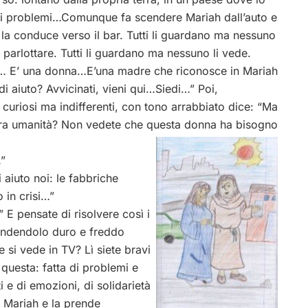
nti problemi…Comunque fa scendere Mariah dall’auto e
 la conduce verso il bar. Tutti li guardano ma nessuno
 parlottare. Tutti li guardano ma nessuno li vede.
ia… E’ una donna…E’una madre che riconosce in Mariah
i aiuto? Avvicinati, vieni qui…Siedi…” Poi,
 curiosi ma indifferenti, con tono arrabbiato dice: “Ma
vostra umanità? Non vedete che questa donna ha bisogno
”
aiuto noi: le fabbriche
 in crisi…”
E pensate di risolvere così i
Rendendolo duro e freddo
 si vede in TV? Lì siete bravi
questa: fatta di problemi e
i e di emozioni, di solidarietà
 Mariah e la prende