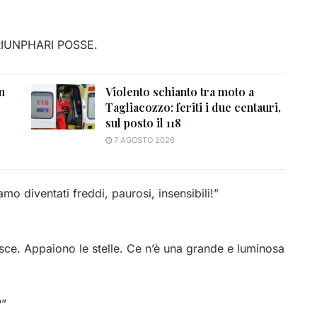
IUNPHARI POSSE.
n
Violento schianto tra moto a
Tagliacozzo: feriti i due centauri,
sul posto il 118
7 AGOSTO 2026
o diventati freddi, paurosi, insensibili!”
risce. Appaiono le stelle. Ce n’è una grande e luminosa
”