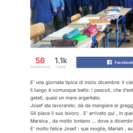
56
1.1k
Facebook
Condivisioni
Visite
E’ una giornata tipica di inizio dicembre: il c
Il luogo è comunque bello: i pascoli, che d’es
gelati, quasi un mare argentato.
Josef sta lavorando: dà da mangiare al gregge
Gli piace il suo lavoro . E’ arrivato qui , in qu
Marsica , da molto lontano … dove a dicembre 
E’ molto felice Josef : sua moglie, Mariah , a