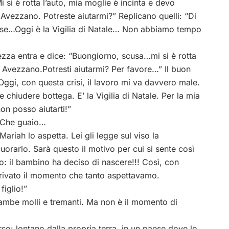
 si è rotta l’auto, mia moglie è incinta e devo
 Avezzano. Potreste aiutarmi?” Replicano quelli: “Di
aese…Oggi è la Vigilia di Natale… Non abbiamo tempo
atezza entra e dice: “Buongiorno, scusa…mi si è rotta
d Avezzano.Potresti aiutarmi? Per favore…” Il buon
gi, con questa crisi, il lavoro mi va davvero male.
 chiudere bottega. E’ la Vigilia di Natale. Per la mia
on posso aiutarti!”
. Che guaio…
Mariah lo aspetta. Lei gli legge sul viso la
orarlo. Sarà questo il motivo per cui si sente così
: il bambino ha deciso di nascere!!! Così, con
arrivato il momento che tanto aspettavamo.
figlio!”
gambe molli e tremanti. Ma non è il momento di
so: lontano dalla propria terra, in un paese dove lo