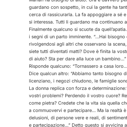
guardano con sospetto, in cui la gente ha ta
cerca di rassicurarla. La fa appoggiare a sé e
si interessa. Tutti li guardano ma continuano a
Finalmente qualcuno si scuote da quell’apat
i segni di un parto imminente. “…Hai bisogno d
rivolgendosi agli altri che osservano la scena,
siete tutti diventati matti? Dove è finita la 
di aiuto? Sta per dare alla luce un bambino…”
Risponde qualcuno: “Tornassero a casa loro…
Dice qualcun altro: “Abbiamo tanto bisogno di 
licenziano, i negozi chiudono, le famiglie sono
La donna replica con forza e determinazione:” 
vostri problemi? Perdendo il vostro cuore? 
come pietra? Credete che la vita sia quella che
a commuovervi e partecipare… Ma la realtà è 
delusioni, di persone vere e reali, di sentiment
e partecipazione…” Detto questo si avvicina a