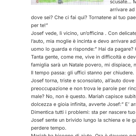
scusate… Mi
arrivare ad
dove sei? Che ci fai qui? Tornatene al tuo p
per te!”
Josef vede, lì vicino, un’officina . Con delic
l’auto, mia moglie è incinta e devo arrivare a
uomo lo guarda e risponde:” Hai da pagare? Og
Tanta gente, come me, vive in difficoltà e deve
famiglia sarà un Natale povero, mi dispiace, n
Il tempo passa: gli uffici stanno per chiudere
Josef torna, triste e sconsolato, all’auto dove 
preoccupazione e non trova le parole per rincu
male? No, non è questo. Mariah capisce subito
dolcezza e gioia infinita, avverte Josef:” E’ 
Dimentica tutti i problemi: sta per nascere tuo 
Josef sente un brivido lungo la schiena e le 
perdere tempo.
Mariah ha bisogno di aiuto. Ora è davvero per