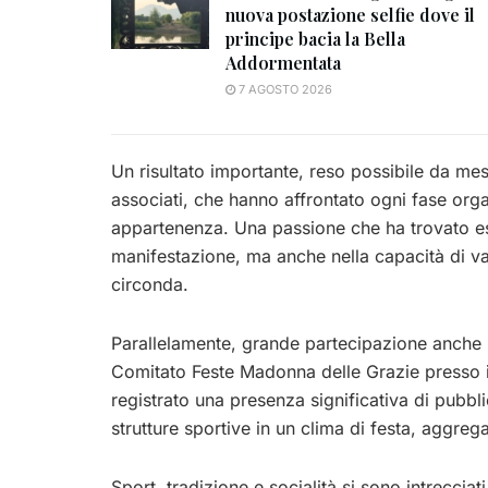
nuova postazione selfie dove il
principe bacia la Bella
Addormentata
7 AGOSTO 2026
Un risultato importante, reso possibile da me
associati, che hanno affrontato ogni fase organ
appartenenza. Una passione che ha trovato esp
manifestazione, ma anche nella capacità di valo
circonda.
Parallelamente, grande partecipazione anche p
Comitato Feste Madonna delle Grazie presso 
registrato una presenza significativa di pubb
strutture sportive in un clima di festa, aggre
Sport, tradizione e socialità si sono intreccia