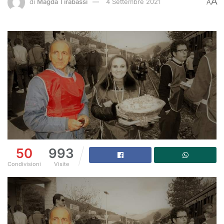
A
di
Magda Tirabassi
4 Settembre 2021
A
50
993
Condivisioni
Visite