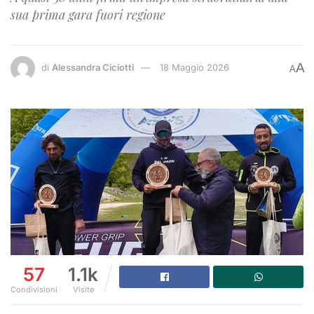
sua prima gara fuori regione
A
di
Alessandra Ciciotti
18 Maggio 2026
A
57
1.1k
Condivisioni
Visite