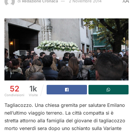
A
di
Redazione Cronaca
2 Novembre 2014
A
52
1k
Condivisioni
Visite
Tagliacozzo. Una chiesa gremita per salutare Emilano
nell’ultimo viaggio terreno. La città compatta si è
stretta attorno alla famiglia del giovane di tagliacozzo
morto venerdì sera dopo uno schianto sulla Variante