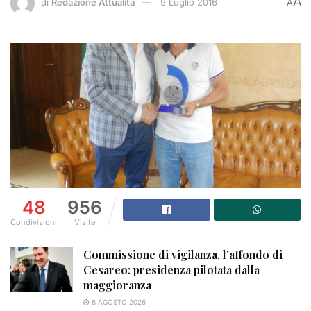
A
di
Redazione Attualità
9 Luglio 2016
A
48
956
Condivisioni
Visite
Commissione di vigilanza, l’affondo di
Cesareo: presidenza pilotata dalla
maggioranza
8 AGOSTO 2026