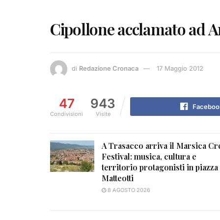
Cipollone acclamato ad An
di
Redazione Cronaca
17 Maggio 2012
47
943
Faceboo
Condivisioni
Visite
A Trasacco arriva il Marsica Cr
Festival: musica, cultura e
territorio protagonisti in piazza
Matteotti
8 AGOSTO 2026