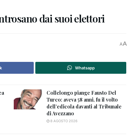
trosano dai suoi elettori
A
A
k
Whatsapp
ea
Collelongo piange Fausto Del
Turco: aveva 58 anni, fu il volto
dell’edicola davanti al Tribunale
di Avezzano
8 AGOSTO 2026