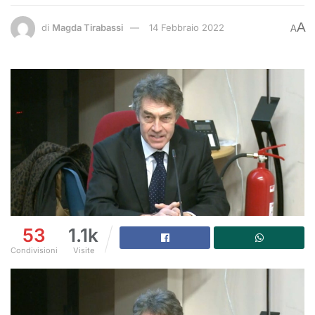
A
di
Magda Tirabassi
14 Febbraio 2022
A
53
1.1k
Condivisioni
Visite