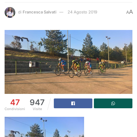
A
di
Francesca Salvati
24 Agosto 2019
A
47
947
Condivisioni
Visite