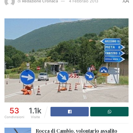
A
di
Redazione Cronaca
4 Febbraio 2013
A
53
1.1k
Condivisioni
Visite
Rocca di Cambio, volontario assalito