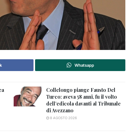
k
Whatsapp
ea
Collelongo piange Fausto Del
Turco: aveva 58 anni, fu il volto
dell’edicola davanti al Tribunale
di Avezzano
8 AGOSTO 2026