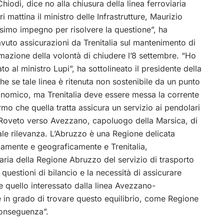
iodi, dice no alla chiusura della linea ferroviaria
mattina il ministro delle Infrastrutture, Maurizio
ssimo impegno per risolvere la questione”, ha
to assicurazioni da Trenitalia sul mantenimento di
ermazione della volontà di chiudere l’8 settembre.
“Ho
to al ministro Lupi”, ha sottolineato il presidente della
he se tale linea è ritenuta non sostenibile da un punto
onomico, ma Trenitalia deve essere messa la corrente
mo che quella tratta assicura un servizio ai pendolari
 Roveto verso Avezzano, capoluogo della Marsica, di
e rilevanza. L’Abruzzo è una Regione delicata
amente e geograficamente e Trenitalia,
ria della Regione Abruzzo del servizio di trasporto
 questioni di bilancio e la necessità di assicurare
ome quello interessato dalla linea Avezzano-
 in grado di trovare questo equilibrio, come Regione
onseguenza”.