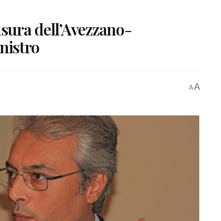
usura dell’Avezzano-
nistro
A
A