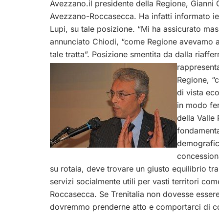
Avezzano.il presidente della Regione, Gianni Ch
Avezzano-Roccasecca. Ha infatti informato ieri 
Lupi, su tale posizione. “Mi ha assicurato ma
annunciato Chiodi, “come Regione avevamo avu
tale tratta”. Posizione smentita da dalla riaff
rappresenta
Regione, “c
di vista ec
in modo fer
della Valle
fondamental
demografic
concessiona
su rotaia, deve trovare un giusto equilibrio tra
servizi socialmente utili per vasti territori c
Roccasecca. Se Trenitalia non dovesse essere
dovremmo prenderne atto e comportarci di c