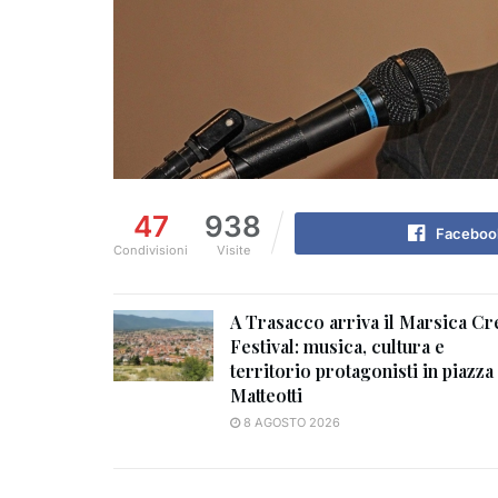
47
938
Faceboo
Condivisioni
Visite
A Trasacco arriva il Marsica Cr
Festival: musica, cultura e
territorio protagonisti in piazza
Matteotti
8 AGOSTO 2026