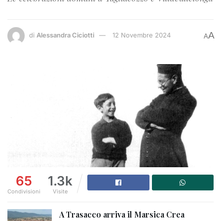
A
di
Alessandra Ciciotti
12 Novembre 2024
A
65
1.3k
Condivisioni
Visite
A Trasacco arriva il Marsica Crea