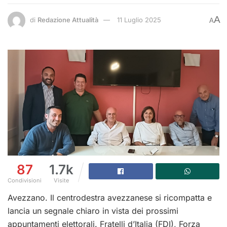
A
di
Redazione Attualità
11 Luglio 2025
A
87
1.7k
Condivisioni
Visite
Avezzano. Il centrodestra avezzanese si ricompatta e
lancia un segnale chiaro in vista dei prossimi
appuntamenti elettorali. Fratelli d’Italia (FDI), Forza