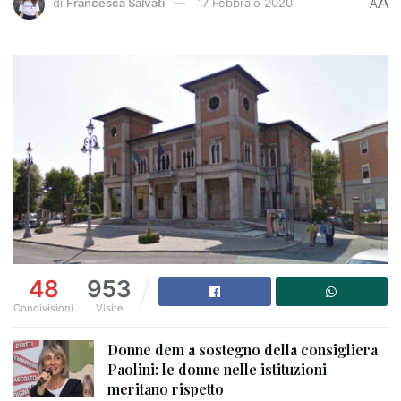
A
di
Francesca Salvati
17 Febbraio 2020
A
48
953
Condivisioni
Visite
Donne dem a sostegno della consigliera
Paolini: le donne nelle istituzioni
meritano rispetto