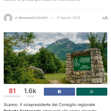
A
di
Alessandra Ciciotti
17 Agosto 2023
A
81
1.6k
Condivisioni
Visite
Scanno. Il vicepresidente del Consiglio regionale