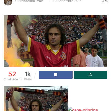
A
di
Francesco Proia
30 Settembre 2016
A
52
1k
Condivisioni
Visite