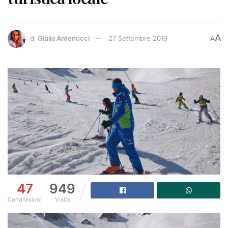
A
di
Giulia Antenucci
27 Settembre 2019
A
47
949
Condivisioni
Visite