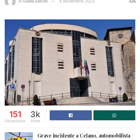
A
di
Giada Salvati
6 Novembre 2023
A
151
3k
Condivisioni
Visite
Grave incidente a Celano, automobilista