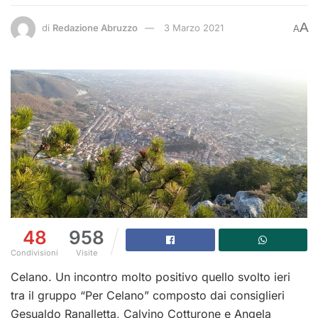
A
di
Redazione Abruzzo
3 Marzo 2021
A
48
958
Condivisioni
Visite
Celano. Un incontro molto positivo quello svolto ieri
tra il gruppo “Per Celano” composto dai consiglieri
Gesualdo Ranalletta, Calvino Cotturone e Angela