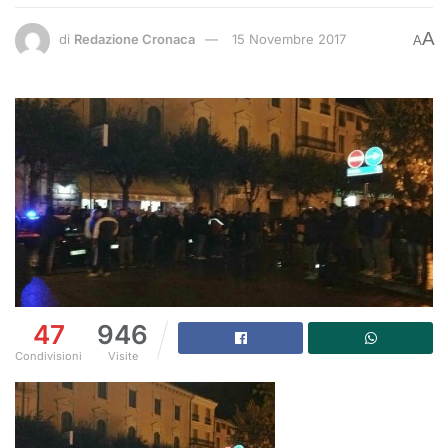
A
di
Redazione Cronaca
15 Novembre 2017
A
47
946
Condivisioni
Visite