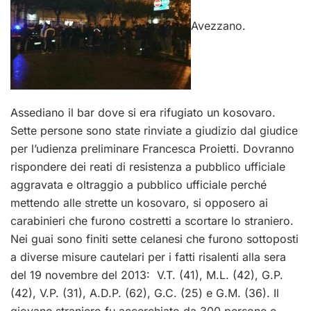
Avezzano.
Assediano il bar dove si era rifugiato un kosovaro.
Sette persone sono state rinviate a giudizio dal giudice
per l’udienza preliminare Francesca Proietti. Dovranno
rispondere dei reati di resistenza a pubblico ufficiale
aggravata e oltraggio a pubblico ufficiale perché
mettendo alle strette un kosovaro, si opposero ai
carabinieri che furono costretti a scortare lo straniero.
Nei guai sono finiti sette celanesi che furono sottoposti
a diverse misure cautelari per i fatti risalenti alla sera
del 19 novembre del 2013: V.T. (41), M.L. (42), G.P.
(42), V.P. (31), A.D.P. (62), G.C. (25) e G.M. (36). Il
giovane straniero fu accerchiato da 300 persone e