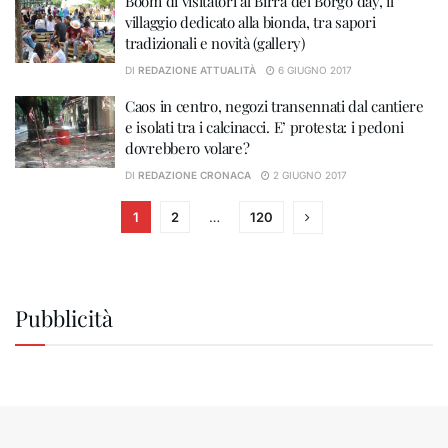
Boom di visitatori al Birra del Borgo day, il
villaggio dedicato alla bionda, tra sapori
tradizionali e novità (gallery)
DI
REDAZIONE ATTUALITÀ
6 GIUGNO 2017
Caos in centro, negozi transennati dal cantiere
e isolati tra i calcinacci. E’ protesta: i pedoni
dovrebbero volare?
DI
REDAZIONE CRONACA
2 GIUGNO 2017
1
2
…
120
Pubblicità