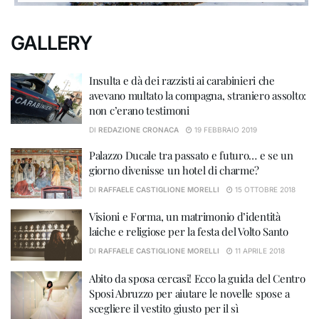
GALLERY
Insulta e dà dei razzisti ai carabinieri che
avevano multato la compagna, straniero assolto:
non c’erano testimoni
DI
REDAZIONE CRONACA
19 FEBBRAIO 2019
Palazzo Ducale tra passato e futuro… e se un
giorno divenisse un hotel di charme?
DI
RAFFAELE CASTIGLIONE MORELLI
15 OTTOBRE 2018
Visioni e Forma, un matrimonio d’identità
laiche e religiose per la festa del Volto Santo
DI
RAFFAELE CASTIGLIONE MORELLI
11 APRILE 2018
Abito da sposa cercasi! Ecco la guida del Centro
Sposi Abruzzo per aiutare le novelle spose a
scegliere il vestito giusto per il sì