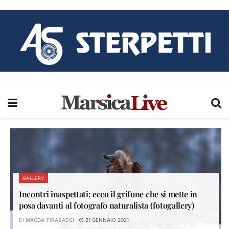
GALLERY
Incontri inaspettati: ecco il grifone che si mette in
posa davanti al fotografo naturalista (fotogallery)
DI
MAGDA TIRABASSI
21 GENNAIO 2021