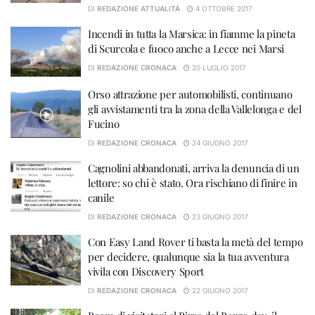
DI
REDAZIONE ATTUALITÀ
4 OTTOBRE 2017
Incendi in tutta la Marsica: in fiamme la pineta
di Scurcola e fuoco anche a Lecce nei Marsi
DI
REDAZIONE CRONACA
20 LUGLIO 2017
Orso attrazione per automobilisti, continuano
gli avvistamenti tra la zona della Vallelonga e del
Fucino
DI
REDAZIONE CRONACA
24 GIUGNO 2017
Cagnolini abbandonati, arriva la denuncia di un
lettore: so chi è stato. Ora rischiano di finire in
canile
DI
REDAZIONE CRONACA
23 GIUGNO 2017
Con Easy Land Rover ti basta la metà del tempo
per decidere, qualunque sia la tua avventura
vivila con Discovery Sport
DI
REDAZIONE CRONACA
22 GIUGNO 2017