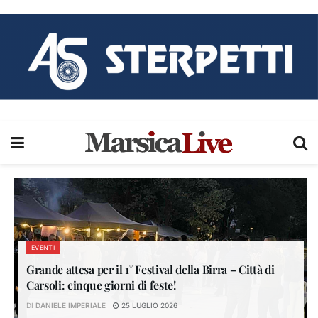
EVENTI
Grande attesa per il 1° Festival della Birra – Città di
Carsoli: cinque giorni di feste!
DI
DANIELE IMPERIALE
25 LUGLIO 2026