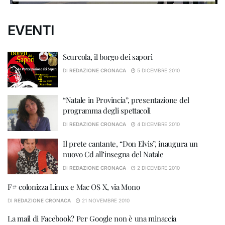
EVENTI
Scurcola, il borgo dei sapori
DI
REDAZIONE CRONACA
5 DICEMBRE 2010
“Natale in Provincia”, presentazione del
programma degli spettacoli
DI
REDAZIONE CRONACA
4 DICEMBRE 2010
Il prete cantante, “Don Elvis”, inaugura un
nuovo Cd all’insegna del Natale
DI
REDAZIONE CRONACA
2 DICEMBRE 2010
F# colonizza Linux e Mac OS X, via Mono
DI
REDAZIONE CRONACA
21 NOVEMBRE 2010
La mail di Facebook? Per Google non è una minaccia