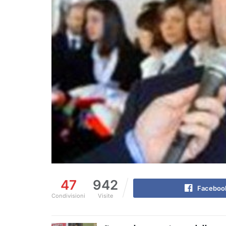
47
942
Faceboo
Condivisioni
Visite