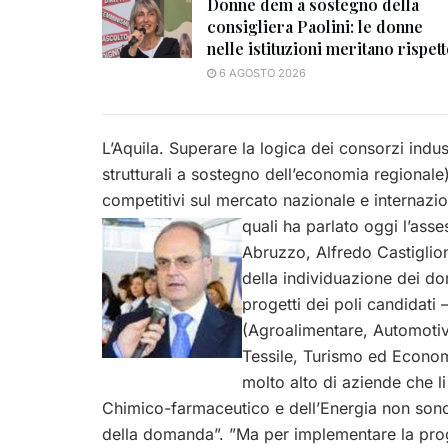
Donne dem a sostegno della
consigliera Paolini: le donne
nelle istituzioni meritano rispet
6 AGOSTO 2026
L’Aquila. Superare la logica dei consorzi indus
strutturali a sostegno dell’economia regional
competitivi sul mercato nazionale e internazion
quali ha parlato oggi l’as
Abruzzo, Alfredo Castiglion
della individuazione dei do
progetti dei poli candidati
(Agroalimentare, Automotive,
Tessile, Turismo ed Econom
molto alto di aziende che l
Chimico-farmaceutico e dell’Energia non sono 
della domanda”. ”Ma per implementare la prog