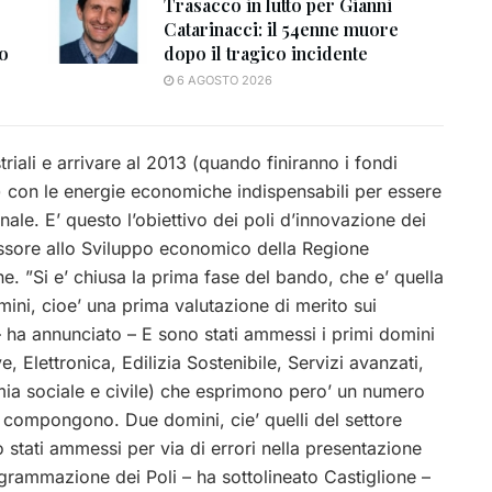
Trasacco in lutto per Gianni
Catarinacci: il 54enne muore
to
dopo il tragico incidente
6 AGOSTO 2026
triali e arrivare al 2013 (quando finiranno i fondi
e) con le energie economiche indispensabili per essere
ale. E’ questo l’obiettivo dei poli d’innovazione dei
sessore allo Sviluppo economico
della Regione
e. ”Si e’ chiusa la prima fase del bando, che e’ quella
mini, cioe’ una prima valutazione di merito sui
 – ha annunciato – E sono stati ammessi i primi domini
 Elettronica, Edilizia Sostenibile, Servizi avanzati,
ia sociale e civile) che esprimono pero’ un numero
i compongono. Due domini, cie’ quelli del settore
stati ammessi per via di errori nella presentazione
rammazione dei Poli – ha sottolineato Castiglione –