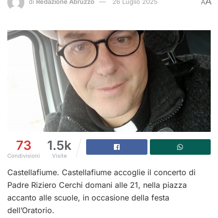
A
di
Redazione Abruzzo
26 Luglio 2025
A
73
1.5k
Condivisioni
Visite
Castellafiume. Castellafiume accoglie il concerto di
Padre Riziero Cerchi domani alle 21, nella piazza
accanto alle scuole, in occasione della festa
dell’Oratorio.