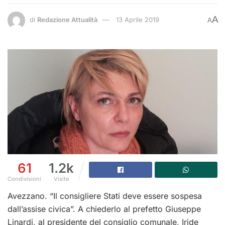
A
di
Redazione Attualità
13 Aprile 2019
A
61
1.2k
Condivisioni
Visite
Avezzano. “Il consigliere Stati deve essere sospesa
dall’assise civica”. A chiederlo al prefetto Giuseppe
Linardi, al presidente del consiglio comunale, Iride