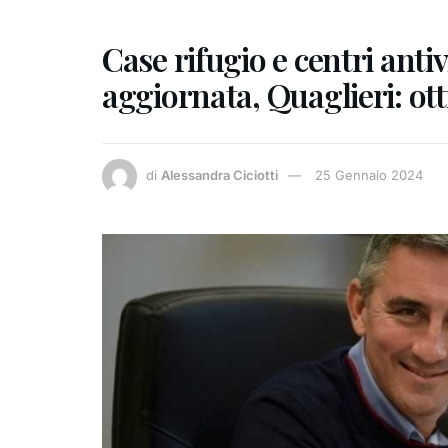
Case rifugio e centri antiv
aggiornata, Quaglieri: ot
di
Alessandra Ciciotti
25 Gennaio 2024