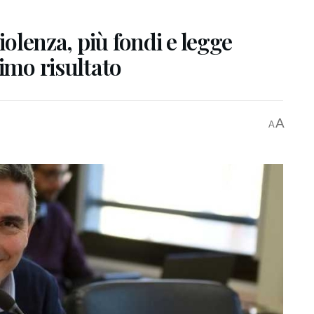
iolenza, più fondi e legge
timo risultato
A
A