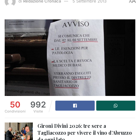
A
di
Redazione Cronaca
5 Settembre 2013
A
50
992
Condivisioni
Visite
Gironi Divini 2026: tre sere a
Tagliacozzo per vivere il vino d’Abruzzo
da ogni lato