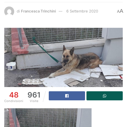
A
di
Francesca Trinchini
6 Settembre 2020
A
48
961
Condivisioni
Visite