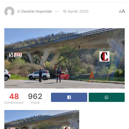
A
di
Daniele Imperiale
18 Aprile 2020
A
48
962
Condivisioni
Visite