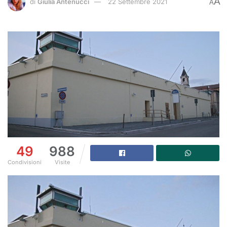
A
di
Giulia Antenucci
22 Settembre 2021
A
49
988
Condivisioni
Visite