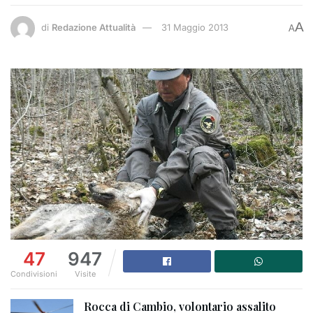
A
di
Redazione Attualità
31 Maggio 2013
A
47
947
Condivisioni
Visite
Rocca di Cambio, volontario assalito