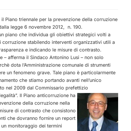
il Piano triennale per la prevenzione della corruzione
dalla legge 6 novembre 2012, n. 190.
iano che individua gli obiettivi strategici volti a
i corruzione stabilendo interventi organizzativi utili a
rasparenza e indicando le misure di contrasto.
 – afferma il Sindaco Antonino Lusi – non solo
erchè dota l’Amministrazione comunale di strumenti
ere un fenomeno grave. Tale piano è particolarmente
anamento che stiamo portando avanti nell’unico
ito nel 2009 dal Commissario prefettizio
egalità”. Il Piano anticorruzione ha
revenzione della corruzione nella
 misure di contrasto che consistono
denti che dovranno fornire un report
é un monitoraggio dei termini