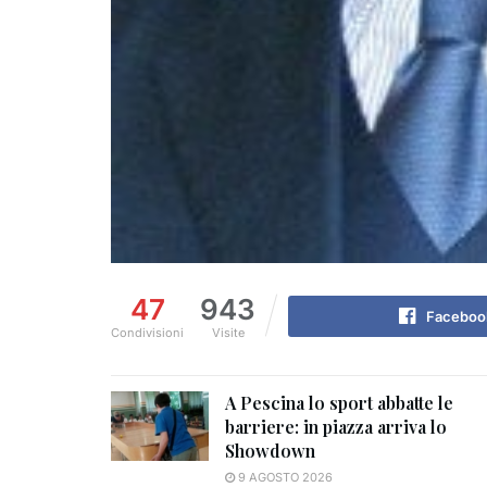
47
943
Faceboo
Condivisioni
Visite
A Pescina lo sport abbatte le
barriere: in piazza arriva lo
Showdown
9 AGOSTO 2026