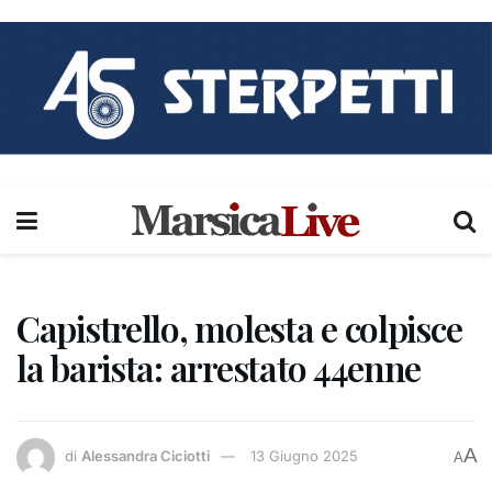
Capistrello, molesta e colpisce
la barista: arrestato 44enne
A
di
Alessandra Ciciotti
13 Giugno 2025
A