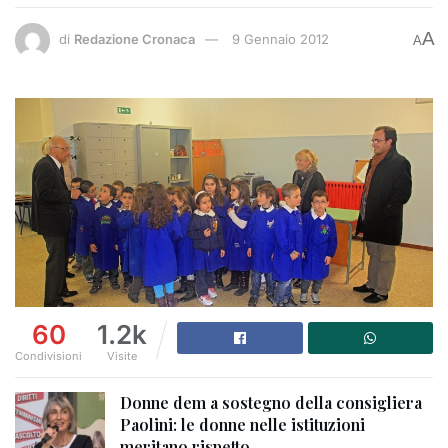
A
di
Redazione Cronaca
9 Gennaio 2012
A
60
1.2k
Condivisioni
Visite
Donne dem a sostegno della consigliera
Paolini: le donne nelle istituzioni
meritano rispetto