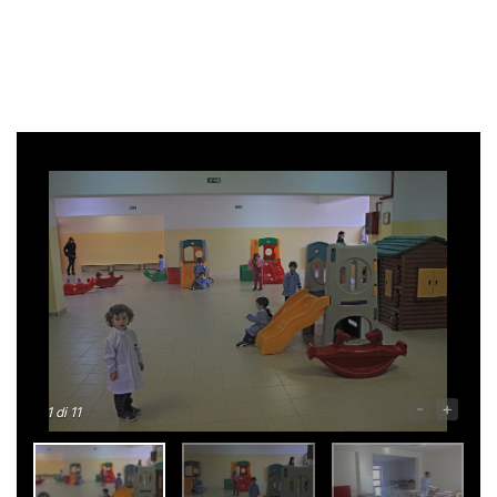
-
+
1
di 11