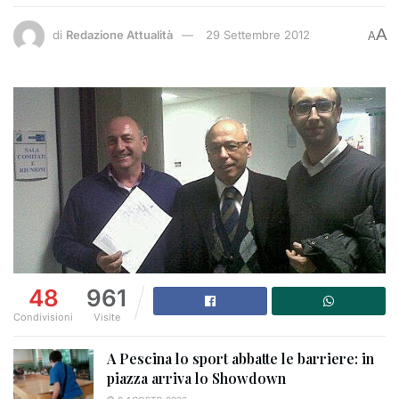
A
di
Redazione Attualità
29 Settembre 2012
A
48
961
Condivisioni
Visite
A Pescina lo sport abbatte le barriere: in
piazza arriva lo Showdown