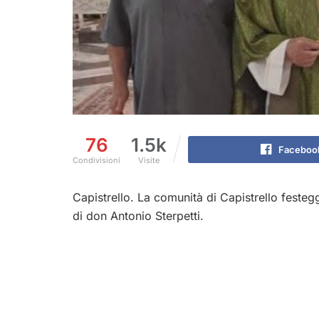
76
1.5k
Faceboo
Condivisioni
Visite
Capistrello. La comunità di Capistrello festegg
di don Antonio Sterpetti.