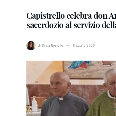
Capistrello celebra don An
sacerdozio al servizio de
di
Silvia Rosiello
8 Luglio 2026