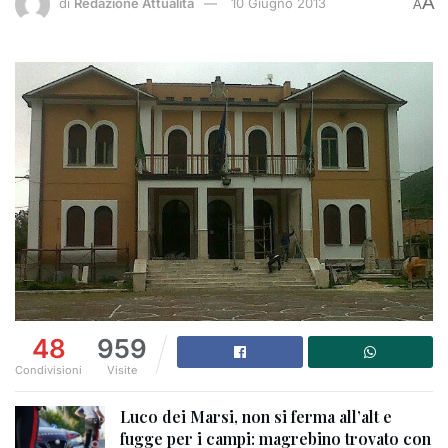
A
di
Redazione Attualità
10 Giugno 2013
A
48
959
Condivisioni
Visite
Luco dei Marsi, non si ferma all’alt e
fugge per i campi: magrebino trovato con