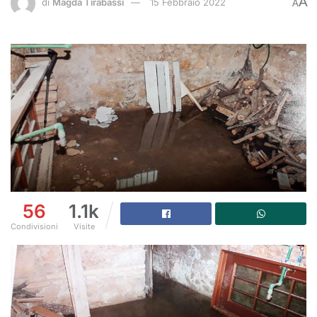
A
di
Magda Tirabassi
15 Febbraio 2022
A
56
1.1k
Condivisioni
Visite