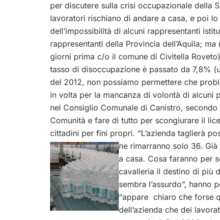
per discutere sulla crisi occupazionale della 
lavoratori rischiano di andare a casa, e poi l
dell’impossibilità di alcuni rappresentanti isti
rappresentanti della Provincia dell’Aquila; ma 
giorni prima c/o il comune di Civitella Roveto)
tasso di disoccupazione è passato da 7,8% (ul
del 2012, non possiamo permettere che problem
in volta per la mancanza di volontà di alcuni 
nel Consiglio Comunale di Canistro, secondo cu
Comunità e fare di tutto per scongiurare il lic
cittadini per fini propri. “L’azienda taglierà p
ne rimarranno solo 36. Gi
a casa. Cosa faranno per so
cavalleria il destino di più d
sembra l’assurdo”, hanno p
“appare chiaro che forse que
dell’azienda che dei lavorat