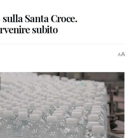
o sulla Santa Croce.
ervenire subito
A
A