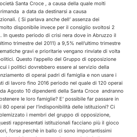
Società Santa Croce , a causa della quale molti
o rimanda a data da destinarsi a causa
tuzionali. ( Si parlava anche dell’ assenza dei
molto disponibile invece per il consiglio svoltosi 2
. In questo periodo di crisi nera dove in Abruzzo il
timo trimestre del 2011) a 9,5% nell’ultimo trimestre
atiche gravi e prioritarie vengano rinviate di volta
politici. Questo l’appello del Gruppo di opposizione
i i politici dovrebbero essere al servizio della
enziamento di operai padri di famiglia e non usare i
osti di lavoro fino 2016 periodo nel quale di 120 operai
à da Agosto 10 dipendenti della Santa Croce
andranno
stenere le loro famiglie? E’ possibile far passare in
i 80 operai per l’indisponibilità delle istituzioni? Ci
olemizzato i membri del gruppo di opposizione,
sti rappresentati istituzionali facciano più il gioco
ori, forse perchè in ballo ci sono importantissimi